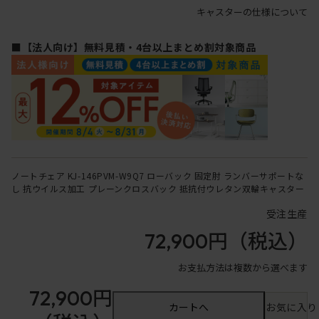
キャスターの仕様について
■【法人向け】無料見積・4台以上まとめ割対象商品
ノートチェア KJ-146PVM-W9Q7 ローバック 固定肘 ランバーサポートな
し 抗ウイルス加工 プレーンクロスバック 抵抗付ウレタン双輪キャスター
受注生産
72,900円
（税込）
お支払方法は複数から選べます
72,900円
カートへ
お気に入り