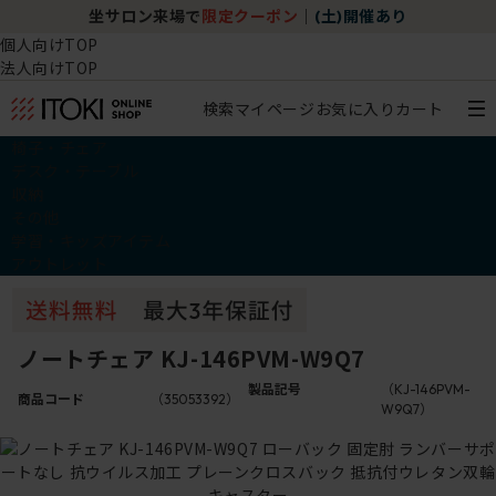
坐サロン来場で
限定クーポン
｜
(土)開催あり
個人向けTOP
法人向けTOP
検索
マイページ
お気に入り
カート
椅子・チェア
デスク・テーブル
収納
その他
学習・キッズアイテム
アウトレット
ノートチェア KJ-146PVM-W9Q7
製品記号
（KJ-146PVM-
商品コード
（35053392）
W9Q7）