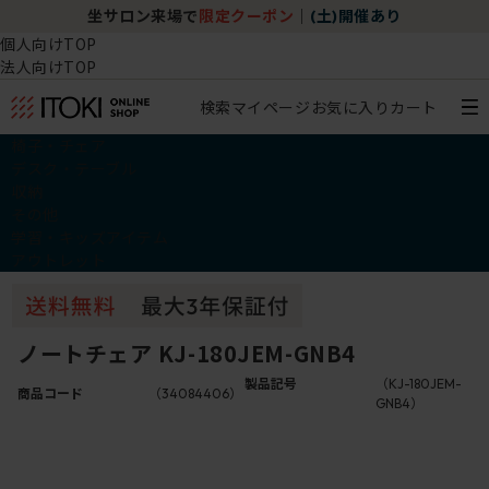
坐サロン来場で
限定クーポン
｜
(土)開催あり
個人向けTOP
法人向けTOP
検索
マイページ
お気に入り
カート
椅子・チェア
デスク・テーブル
収納
その他
学習・キッズアイテム
アウトレット
ノートチェア KJ-180JEM-GNB4
製品記号
（KJ-180JEM-
商品コード
（34084406）
GNB4）