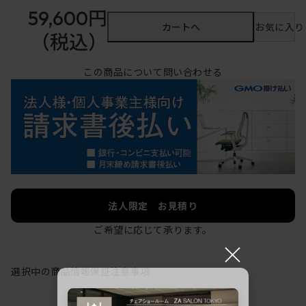
59,600円
カートへ
お気に入り
（税込）
この商品について問い合わせる
法人限定 お見積り
ご希望に応じて承ります。
×
選択中の商品情報
保証
注意事項