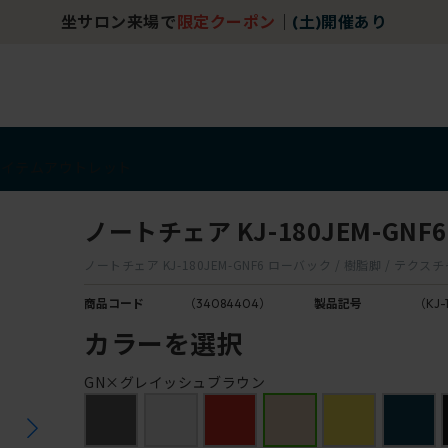
坐サロン来場で
限定クーポン
｜
(土)開催あり
アイテム
アウトレット
ノートチェア KJ-180JEM-GNF6
ノートチェア KJ-180JEM-GNF6 ローバック / 樹脂脚 / テク
商品コード
（34084404）
製品記号
（KJ-
カラーを選択
GN×グレイッシュブラウン