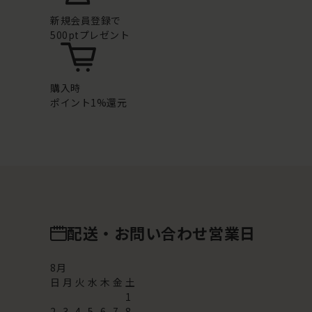
新規会員登録で
500ptプレゼント
購入時
ポイント1%還元
配送・お問い合わせ営業日
8
月
日
月
火
水
木
金
土
1
2
3
4
5
6
7
8