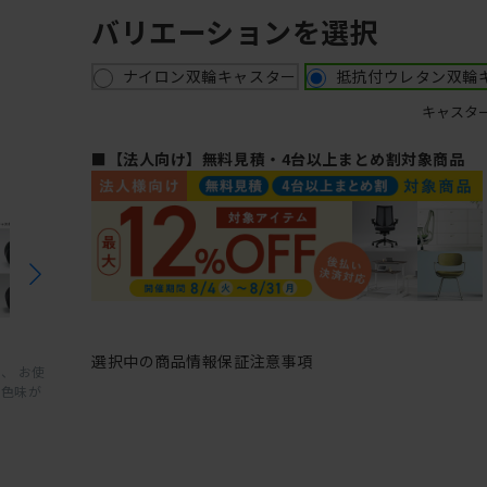
バリエーションを選択
ナイロン双輪キャスター
抵抗付ウレタン双輪
キャスタ
■【法人向け】無料見積・4台以上まとめ割対象商品
選択中の商品情報
保証
注意事項
、 お使
と色味が