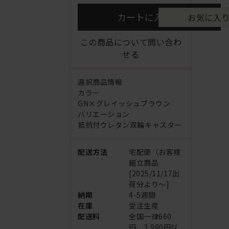
カートに入れる
お気に入
この商品について問い合わ
せる
選択商品情報
カラー
GN×グレイッシュブラウン
バリエーション
抵抗付ウレタン双輪キャスター
配送方法
宅配便（お客様
組立商品
[2025/11/17出
荷分より～]
納期
4-5週間
在庫
受注生産
配送料
全国一律660
円、3,980円以