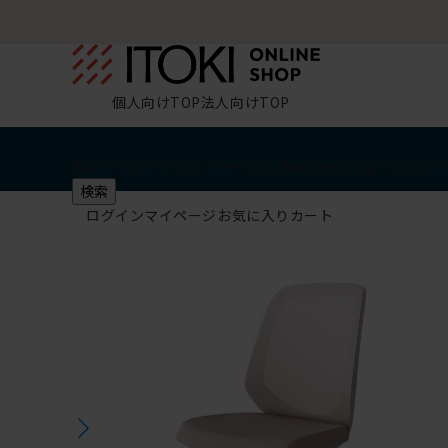
個人向けTOP
法人向けTOP
椅子・チェア
デスク・テーブル
収納
その他
学習・キッズ
検索
ログイン
マイページ
お気に入り
カート