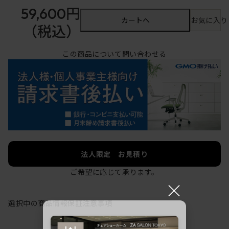
59,600円
カートへ
お気に入り
（税込）
この商品について問い合わせる
法人限定 お見積り
ご希望に応じて承ります。
×
選択中の商品情報
保証
注意事項