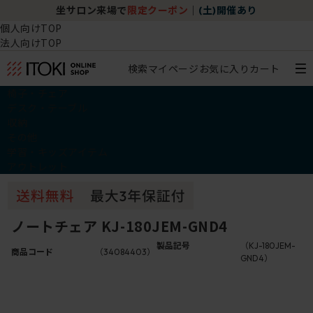
坐サロン来場で
限定クーポン
｜
(土)開催あり
個人向けTOP
法人向けTOP
検索
マイページ
お気に入り
カート
椅子・チェア
デスク・テーブル
収納
その他
学習・キッズアイテム
アウトレット
ノートチェア KJ-180JEM-GND4
製品記号
（KJ-180JEM-
商品コード
（34084403）
GND4）