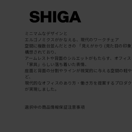
ミニマムなデザインと
エルゴノミクスがかなえる、現代のワークチェア
空間に複数台並んだときの 「見えがかり (見た目の印象
構想されており、
アームレストや背面のシルエットがもたらす、オフィス
「家具」らしい落ち着いた表情、
座面と背面の分割やラインが視覚的に与える空間の軽
ど、
現代的なオフィスのあり方・働き方を提案するプロダ
が実現しました。
選択中の商品情報
保証
注意事項