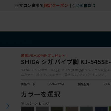
坐サロン来場で
限定クーポン
｜
(土)開催あり
アイテム
アウトレット
通常1％+10%をプレゼント！
SHIGA シガ パイプ脚 KJ-545SE-
SHIGA シガ 背ダブル 固定肘 パイプ脚 布地張り ナイロン双輪キ
ムカラー : Z9 / アルミミラー | 背座 :D3 / アンバーオレンジ ]
商品コード
（25069326）
製品記号
（KJ-
カラーを選択
アンバーオレンジ