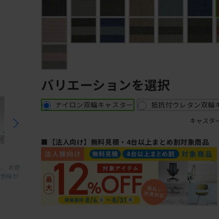
バリエーションを選択
ナイロン双輪キャスター
抵抗付ウレタン双輪
キャスタ
■【法人向け】無料見積・4台以上まとめ割対象商品
、 お使
と色味が