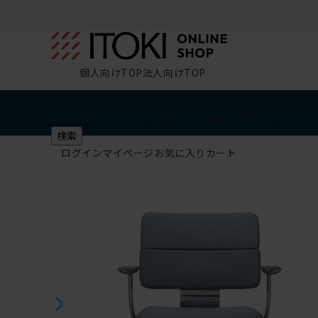
個人向けTOP
法人向けTOP
椅子・チェア
デスク・テーブル
収納
その他
学習・キッズ
検索
ログイン
マイページ
お気に入り
カート