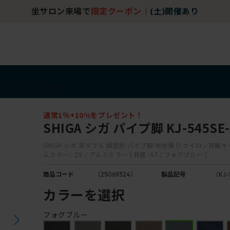
坐サロン来場で
限定クーポン
｜
(土)開催あり
アイテム
アウトレット
通常1％+10%をプレゼント！
SHIGA シガ パイプ脚 KJ-545SE-
SHIGA シガ 背ダブル 固定肘 パイプ脚 布地張り ナイロン双輪キ
ムカラー : Z9 / アルミミラー | 背座 :A7 / フォグブルー ]
商品コード
（25069324）
製品記号
（KJ-
カラーを選択
フォグブルー