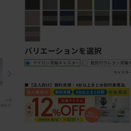
バリエーションを選択
ナイロン双輪キャスター
抵抗付ウレタン双輪
キャスタ
■【法人向け】無料見積・4台以上まとめ割対象商品
、 お使
と色味が