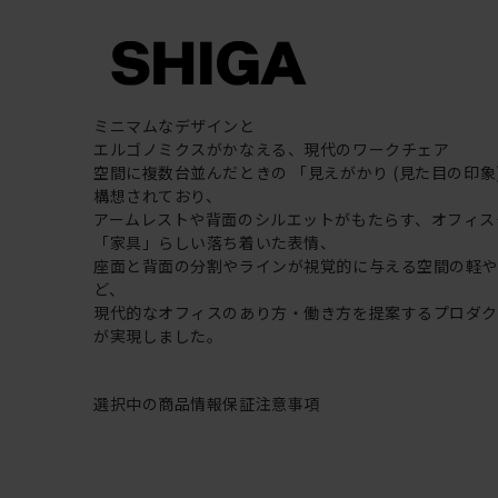
ミニマムなデザインと
エルゴノミクスがかなえる、現代のワークチェア
空間に複数台並んだときの 「見えがかり (見た目の印象
構想されており、
アームレストや背面のシルエットがもたらす、オフィス
「家具」らしい落ち着いた表情、
座面と背面の分割やラインが視覚的に与える空間の軽
ど、
現代的なオフィスのあり方・働き方を提案するプロダ
が実現しました。
選択中の商品情報
保証
注意事項