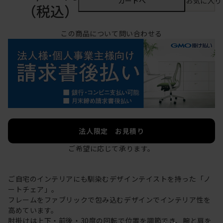
カートへ
お気に入り
（税込）
この商品について問い合わせる
法人限定 お見積り
ご希望に応じて承ります。
ご自宅のインテリアにも馴染むデザインテイストを持った「ノ
ートチェア」。
フレームをファブリックで包み込むデザインでインテリア性を
高めています。
肘掛けは上下・前後・30度の回転で位置を調節でき、腕と肩を