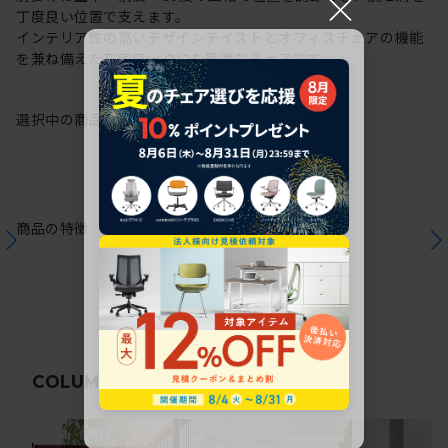
×
丁度良い位置で支えます。
インテリア性の高いデザインテイストとオフィスチェアの機能
を兼ね備えた在宅ワークにも最適なチェアです。
選択中の商品情報
保証
注意事項
商品の特徴
関連コラム
COLUMN