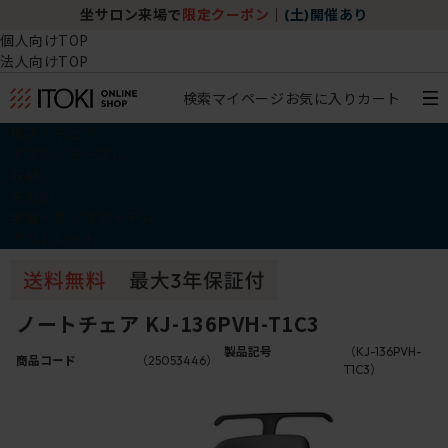
坐サロン来場で
限定クーポン
｜
(土)開催あり
個人向けTOP
法人向けTOP
検索
マイページ
お気に入り
カート
椅子・チェア
デスク・テーブル
収納
その他
学習・キッズアイテム
アウトレット
ノートチェア KJ-136PVH-T1C3
製品記号
（KJ-136PVH-
商品コード
（25053446）
T1C3）