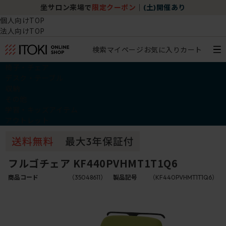
坐サロン来場で
限定クーポン
｜
(土)開催あり
個人向けTOP
法人向けTOP
検索
マイページ
お気に入り
カート
椅子・チェア
デスク・テーブル
収納
その他
学習・キッズアイテム
アウトレット
フルゴチェア KF440PVHMT1T1Q6
商品コード
（35048611）
製品記号
（KF440PVHMT1T1Q6）