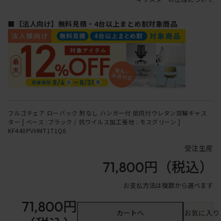
■【法人向け】無料見積・4台以上まとめ割対象商品
フルゴチェア ローバック 肘なし ハンガー付 抵抗付ウレタン双輪キャス
ター [ ベース :ブラック / 抗ウイルス加工張地 : モスグリーン ]
KF440PVHMT1T1Q6
受注生産
71,800円
（税込）
お支払方法は複数から選べます
71,800円
カートへ
お気に入り