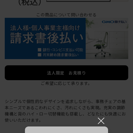
（税込）
この商品について問い合わせる
法人限定 お見積り
ご希望に応じて承ります。
シンプルで個性的なデザインを追求しながら、事務チェアの基
本ニーズであるこわれにくさ、汚れにくさも実現。充実の調節
機構と背のハイ・ロー切替機能も搭載し、どなたにも快適にお
×
使いいただけます。