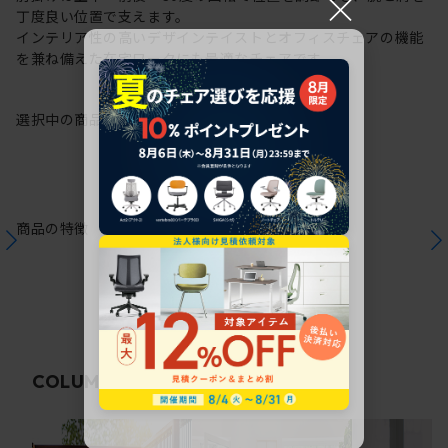
×
丁度良い位置で支えます。
インテリア性の高いデザインテイストとオフィスチェアの機能
を兼ね備えた在宅ワークにも最適なチェアです。
選択中の商品情報
保証
注意事項
商品の特徴
関連コラム
COLUMN