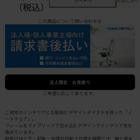
カートへ
お気に入り
（税込）
この商品について問い合わせる
法人限定 お見積り
ご希望に応じて承ります。
ご自宅のインテリアにも馴染むデザインテイストを持った「ノ
ートチェア」。
フレームをファブリックで包み込むデザインでインテリア性を
高めています。
肘掛けは上下・前後・30度の回転で位置を調節でき、腕と肩を