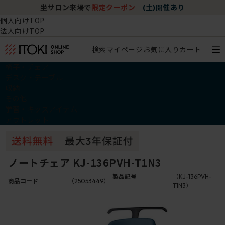
坐サロン来場で
限定クーポン
｜
(土)開催あり
個人向けTOP
法人向けTOP
検索
マイページ
お気に入り
カート
椅子・チェア
デスク・テーブル
収納
その他
学習・キッズアイテム
アウトレット
ノートチェア KJ-136PVH-T1N3
製品記号
（KJ-136PVH-
商品コード
（25053449）
T1N3）