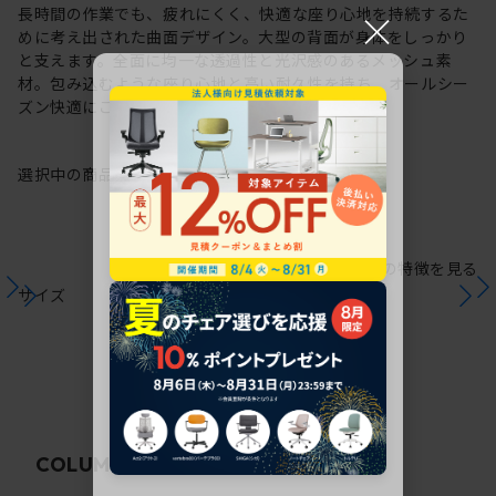
×
長時間の作業でも、疲れにくく、快適な座り心地を持続するた
めに考え出された曲面デザイン。大型の背面が身体をしっかり
と支えます。全面に均一な透過性と光沢感のあるメッシュ素
材。包み込むような座り心地と高い耐久性を持ち、オールシー
ズン快適にご使用いただけます。
選択中の商品情報
保証
注意事項
シリーズの特徴を見る
サイズ
関連コラム
COLUMN