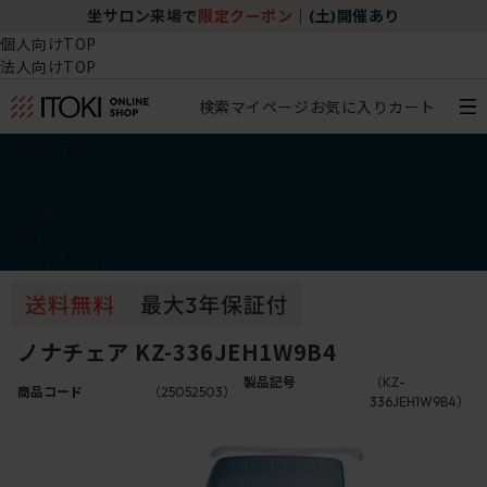
坐サロン来場で
限定クーポン
｜
(土)開催あり
個人向けTOP
法人向けTOP
検索
マイページ
お気に入り
カート
椅子・チェア
デスク・テーブル
収納
その他
学習・キッズアイテム
アウトレット
ノナチェア KZ-336JEH1W9B4
製品記号
（KZ-
商品コード
（25052503）
336JEH1W9B4）