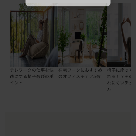
テレワークの仕事を快
在宅ワークにおすすめ
椅子に座って
適にする椅子選びのポ
のオフィスチェア5選
れる！？その
イント
れにくいチェ
方