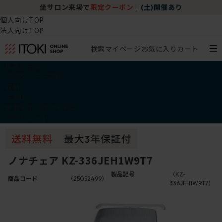
坐サロン来場で
限定クーポン
｜
(土)開催あり
個人向けTOP
法人向けTOP
検索
マイページ
お気に入り
カート
椅子・チェア
デスク・テーブル
収納
その他
学習・キッズアイテム
アウトレット
ノナチェア KZ-336JEH1W9T7
製品記号
（KZ-
商品コード
（25052499）
336JEH1W9T7）