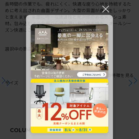
×
長時間の作業でも、疲れにくく、快適な座り心地を持続するた
めに考え出された曲面デザイン。大型の背面が身体をしっかり
と支えます。全面に均一な透過性と光沢感のあるメッシュ素
材。包み込むような座り心地と高い耐久性を持ち、オールシー
ズン快適にご使用いただけます。
選択中の商品情報
保証
注意事項
シリーズの特徴を見る
サイズ
関連コラム
COLUMN