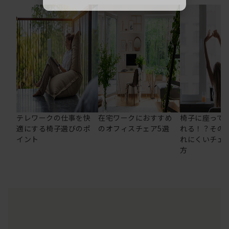
テレワークの仕事を快
在宅ワークにおすすめ
椅子に座って
適にする椅子選びのポ
のオフィスチェア5選
れる！？その
イント
れにくいチェ
方