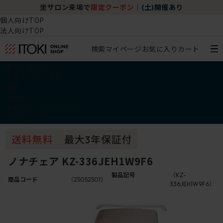
坐サロン来場で
限定クーポン
｜
(土)開催あり
個人向けTOP
法人向けTOP
検索
マイページ
お気に入り
カート
椅子・チェア
デスク・テーブル
収納
その他
学習・キッズアイテム
アウトレット
ノナチェア KZ-336JEH1W9F6
製品記号
（KZ-
商品コード
（25052501）
336JEH1W9F6）