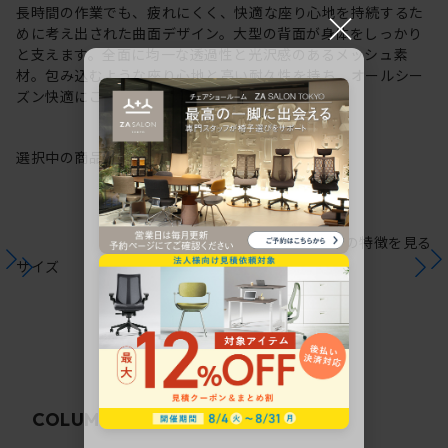
×
長時間の作業でも、疲れにくく、快適な座り心地を持続するた
めに考え出された曲面デザイン。大型の背面が身体をしっかり
と支えます。全面に均一な透過性と光沢感のあるメッシュ素
材。包み込むような座り心地と高い耐久性を持ち、オールシー
ズン快適にご使用いただけます。
選択中の商品情報
保証
注意事項
シリーズの特徴を見る
サイズ
関連コラム
COLUMN