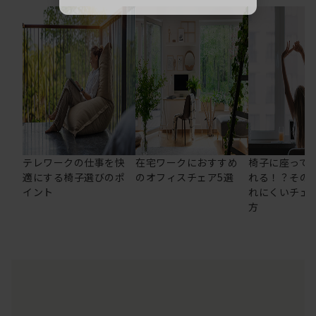
テレワークの仕事を快
在宅ワークにおすすめ
椅子に座って
適にする椅子選びのポ
のオフィスチェア5選
れる！？その
イント
れにくいチェ
方