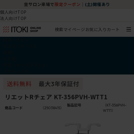
坐サロン来場で
限定クーポン
｜
(土)開催あり
個人向けTOP
法人向けTOP
検索
マイページ
お気に入り
カート
椅子・チェア
デスク・テーブル
収納
その他
学習・キッズアイテム
アウトレット
リエットRチェア KT-356PVH-WTT1
製品記号
（KT-356PVH-
商品コード
（25038415）
WTT1）