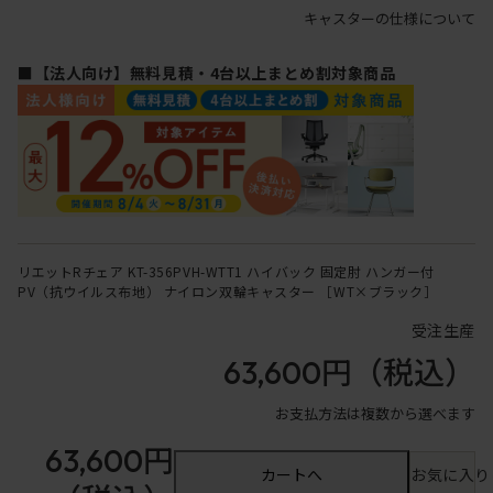
キャスターの仕様について
■【法人向け】無料見積・4台以上まとめ割対象商品
リエットRチェア KT-356PVH-WTT1 ハイバック 固定肘 ハンガー付
PV（抗ウイルス布地） ナイロン双輪キャスター ［WT×ブラック］
受注生産
63,600円
（税込）
お支払方法は複数から選べます
63,600円
カートへ
お気に入り