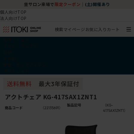
坐サロン来場で
限定クーポン
｜
(土)開催あり
個人向けTOP
法人向けTOP
検索
マイページ
お気に入り
カート
椅子・チェア
デスク・テーブル
収納
その他
学習・キッズアイテム
アウトレット
アクトチェア KG-417SAX1ZNT1
製品記号
（KG-
商品コード
（22135691）
417SAX1ZNT1）