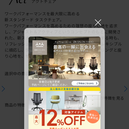
ワークパフォーマンスを最大限に高める
×
新スタンダード タスクチェア。
ワークパフォーマンスを高めるための理想の座り心地を追求
し、アジャスト＆アクティブというコンセプトのもとに開発さ
れた、新スタンダードのタスクチェア。作業に集中する時も、
リフレッシュする時も、座る姿勢や身体の動きにフレキシブル
に順応し、快適にサポートします。新感覚のスタイリングと座
り心地を、ぜひご体感ください。
選択中の商品情報
保証
注意事項
シリーズの特徴を見る
商品の特徴