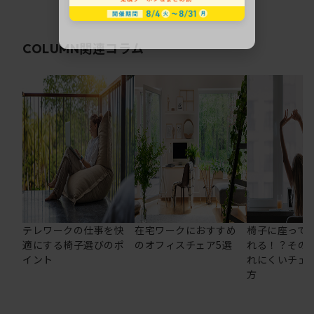
関連コラム
COLUMN
テレワークの仕事を快
在宅ワークにおすすめ
椅子に座って
適にする椅子選びのポ
のオフィスチェア5選
れる！？その
イント
れにくいチェ
方