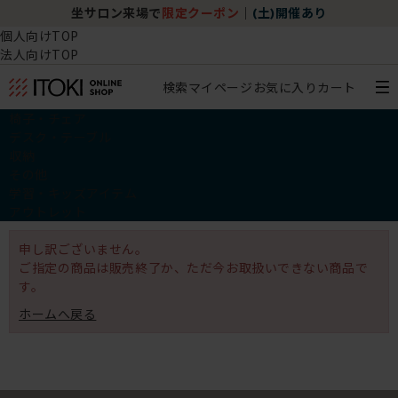
坐サロン来場で
限定クーポン
｜
(土)開催あり
個人向けTOP
法人向けTOP
検索
マイページ
お気に入り
カート
椅子・チェア
デスク・テーブル
収納
その他
学習・キッズアイテム
アウトレット
申し訳ございません。
ご指定の商品は販売終了か、ただ今お取扱いできない商品で
す。
ホームへ戻る