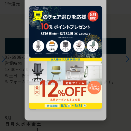
1%還元
お問い合わせ
フォームからのお問い合わせ
03-6908-8370
営業時間
13:30～17:00
※土日 祝日は休み
※フォームでのお問い合わせは24時間対応しております。
配送・お問い合わせ営業日
8
月
日
月
火
水
木
金
土
1