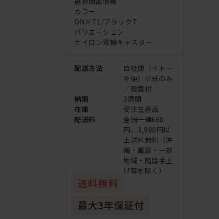
選択商品情報
カラー
GN×T1/ブラックT
バリエーション
ナイロン双輪キャスター
配送方法
自社便（イトー
キ便）平日のみ
／設置付
納期
3週間
在庫
受注生産品
配送料
全国一律660
円、3,980円以
上送料無料（沖
縄・離島・一部
地域・階段手上
げ等を除く）