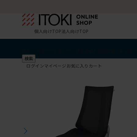
個人向けTOP
法人向けTOP
椅子・チェア
デスク・テーブル
収納
その他
学習・キッズ
検索
ログイン
マイページ
お気に入り
カート