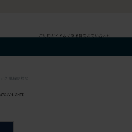
ご利用ガイド
よくある質問
お問い合わせ
バック 樹脂脚 肘な
470JVH-GNT1）