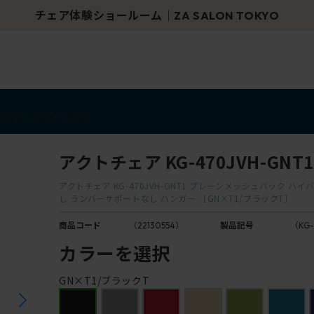
チェア体験ショールーム｜ZA SALON TOKYO
アイテム
アウトレット
アクトチェア KG-470JVH-GNT1
アクトチェア KG-470JVH-GNT1 プレーンメッシュバック ハイ
し ランバーサポートなし ハンガー ［GN×T1/ブラックT］
商品コード
（22130554）
製品記号
（KG-
カラーを選択
GN×T1/ブラックT