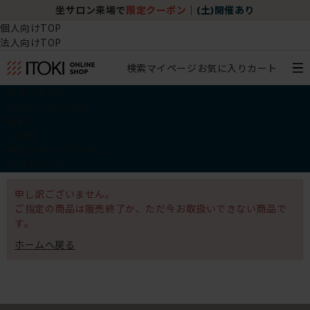
坐サロン来場で
限定クーポン
｜
(土)開催あり
個人向けTOP
法人向けTOP
検索
マイページ
お気に入り
カート
椅子・チェア
デスク・テーブル
収納
その他
学習・キッズアイテム
アウトレット
申し訳ございません。
ご指定の商品は販売終了か、ただ今お取扱いできない商品で
す。
ホームへ戻る