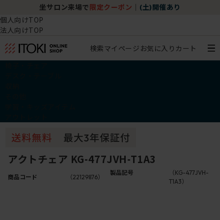
クーポン
｜
(土)開催あり
チェア体験ショールーム｜ZA 
個人向けTOP
法人向けTOP
検索
マイページ
お気に入り
カート
椅子・チェア
デスク・テーブル
収納
その他
学習・キッズアイテム
アウトレット
アクトチェア KG-477JVH-T1A3
製品記号
（KG-477JVH-
商品コード
（22129876）
T1A3）