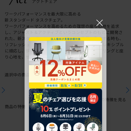
ワークパフォーマンスを最大限に高める
×
新スタンダード タスクチェア。
ワークパフォーマンスを高めるための理想の座り心地を追求
し、アジャスト＆アクティブというコンセプトのもとに開発さ
れた、新スタンダードのタスクチェア。作業に集中する時も、
リフレッシュする時も、座る姿勢や身体の動きにフレキシブル
に順応し、快適にサポートします。新感覚のスタイリングと座
り心地を、ぜひご体感ください。
選択中の商品情報
保証
注意事項
シリーズの特徴を見る
商品の特徴