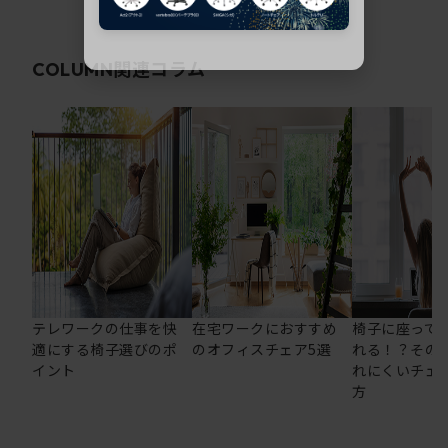
関連コラム
COLUMN
テレワークの仕事を快
在宅ワークにおすすめ
椅子に座って
適にする椅子選びのポ
のオフィスチェア5選
れる！？その
イント
れにくいチェ
方