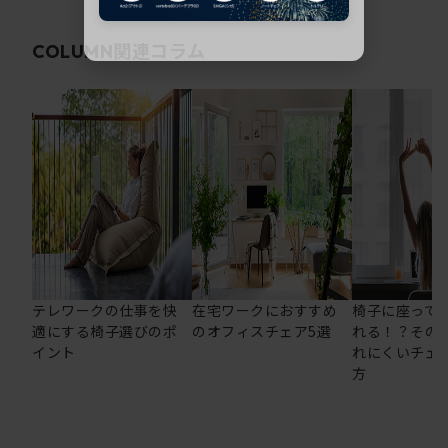
関連コラム
COLUMN
テレワークの仕事を快
在宅ワークにおすすめ
椅子に座って
適にする椅子選びのポ
のオフィスチェア5選
れる！？その
イント
れにくいチェ
方