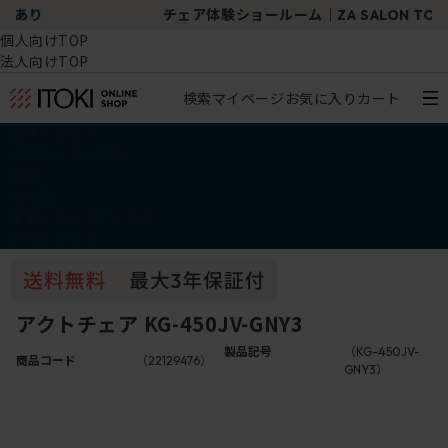
チェア体験ショールーム｜ZA SALON TOKYO
個人向けTOP
法人向けTOP
検索
マイページ
お気に入り
カート
椅子・チェア
デスク・テーブル
収納
その他
学習・キッズアイテム
アウトレット
アクトチェア KG-450JV-GNY3
製品記号
（KG-450JV-
商品コード
（22129476）
GNY3）