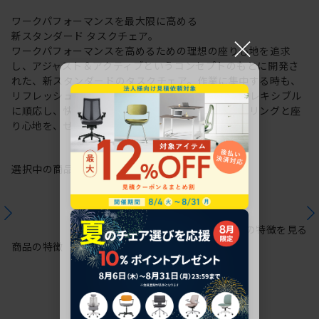
ワークパフォーマンスを最大限に高める
新スタンダード タスクチェア。
×
ワークパフォーマンスを高めるための理想の座り心地を追求
し、アジャスト＆アクティブというコンセプトのもとに開発さ
れた、新スタンダードのタスクチェア。作業に集中する時も、
リフレッシュする時も、座る姿勢や身体の動きにフレキシブル
に順応し、快適にサポートします。新感覚のスタイリングと座
り心地を、ぜひご体感ください。
選択中の商品情報
保証
注意事項
シリーズの特徴を見る
商品の特徴