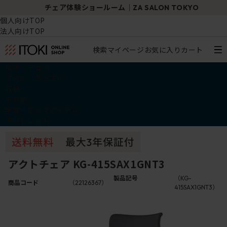
チェア体験ショールーム｜ZA SALON TOKYO
個人向けTOP
法人向けTOP
検索
マイページ
お気に入り
カート
椅子・チェア
デスク・テーブル
収納
その他
学習・キッズアイテム
アウトレット
アクトチェア KG-415SAX1GNT3
製品記号
（KG-
商品コード
（22126367）
415SAX1GNT3）