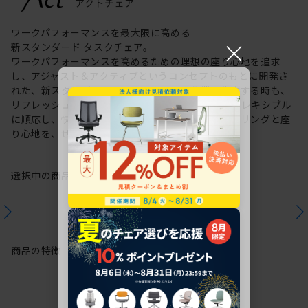
ワークパフォーマンスを最大限に高める
×
新スタンダード タスクチェア。
ワークパフォーマンスを高めるための理想の座り心地を追求
し、アジャスト＆アクティブというコンセプトのもとに開発さ
れた、新スタンダードのタスクチェア。作業に集中する時も、
リフレッシュする時も、座る姿勢や身体の動きにフレキシブル
に順応し、快適にサポートします。新感覚のスタイリングと座
り心地を、ぜひご体感ください。
選択中の商品情報
保証
注意事項
商品の特徴