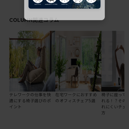
関連コラム
COLUMN
テレワークの仕事を快
在宅ワークにおすすめ
椅子に座って
適にする椅子選びのポ
のオフィスチェア5選
れる！？その
イント
れにくいチェ
方