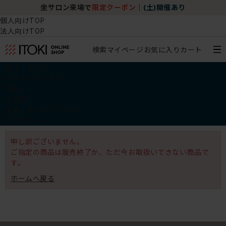
坐サロン来場で
限定クーポン
｜
(土)開催あり
個人向けTOP
法人向けTOP
検索
マイページ
お気に入り
カート
椅子・チェア
デスク・テーブル
収納
その他
学習・キッズアイテム
アウトレット
申し訳ございません。
ご指定の商品は販売終了か、ただ今お取扱いできない商品で
す。
ホームへ戻る