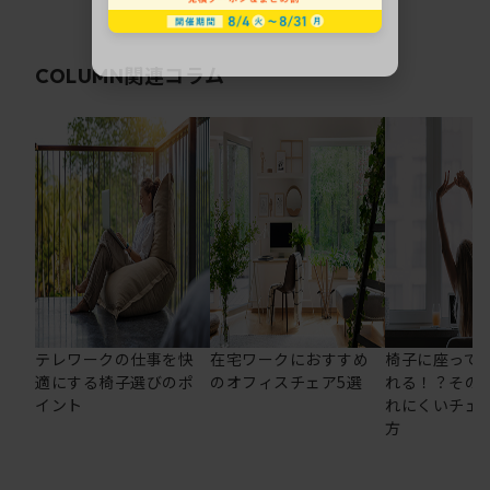
関連コラム
COLUMN
テレワークの仕事を快
在宅ワークにおすすめ
椅子に座って
適にする椅子選びのポ
のオフィスチェア5選
れる！？その
イント
れにくいチェ
方