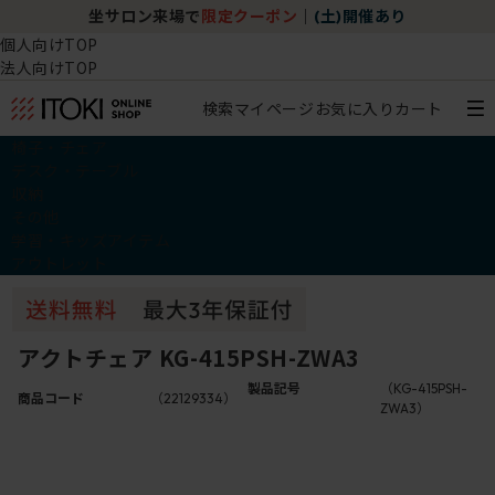
坐サロン来場で
限定クーポン
｜
(土)開催あり
個人向けTOP
法人向けTOP
検索
マイページ
お気に入り
カート
椅子・チェア
デスク・テーブル
収納
その他
学習・キッズアイテム
アウトレット
アクトチェア KG-415PSH-ZWA3
製品記号
（KG-415PSH-
商品コード
（22129334）
ZWA3）