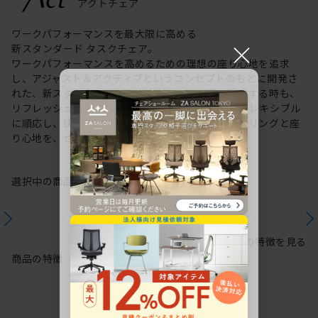
ワークパフォーマンスを最大限に高める
×
新スタンダード タスクチェア。
ワークパフォーマンスを高めるための理想の座り心地を追求
し、アジャスト＆アクティブというコンセプトのもとに開発さ
れた、新スタンダードのタスクチェア。作業に集中する時も、
リフレッシュする時も、座る姿勢や身体の動きにフレキシブル
に順応し、快適にサポートします。新感覚のスタイリングと座
り心地を、ぜひご体感ください。
選択中の商品情報
保証
注意事項
シリーズの特徴を見る
商品の特徴