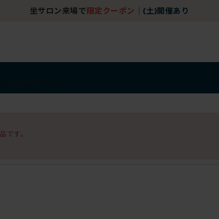
坐サロン来場で
限定クーポン
｜
(土)開催あり
アイテム
アウトレット
品です。