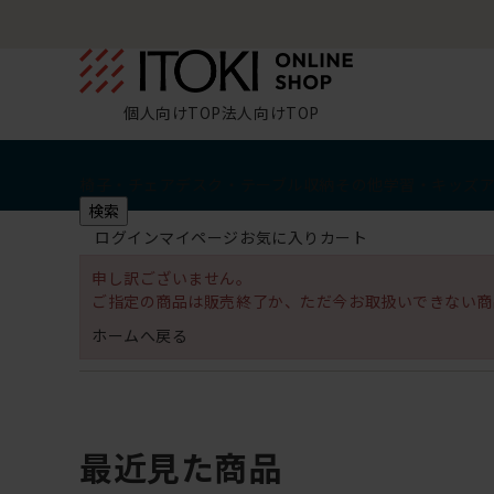
個人向けTOP
法人向けTOP
椅子・チェア
デスク・テーブル
収納
その他
学習・キッズ
検索
ログイン
マイページ
お気に入り
カート
申し訳ございません。
ご指定の商品は販売終了か、ただ今お取扱いできない商
ホームへ戻る
最近見た商品