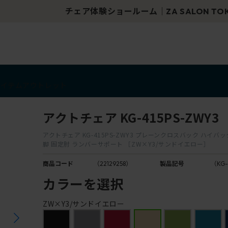
チェア体験ショールーム｜ZA SALON TOKYO
アイテム
アウトレット
アクトチェア KG-415PS-ZWY3
アクトチェア KG-415PS-ZWY3 プレーンクロスバック ハイバ
脚 固定肘 ランバーサポート ［ZW×Y3/サンドイエロー］
商品コード
（22129258）
製品記号
（KG-
カラーを選択
ZW×Y3/サンドイエロー