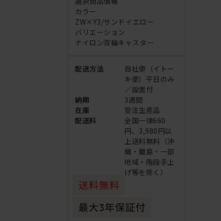
選択商品情報
カラー
ZW×Y3/サンドイエロー
バリエーション
ナイロン双輪キャスター
配送方法
自社便（イトー
キ便）平日のみ
／設置付
納期
3週間
在庫
受注生産品
配送料
全国一律660
円、3,980円以
上送料無料（沖
縄・離島・一部
地域・階段手上
げ等を除く）