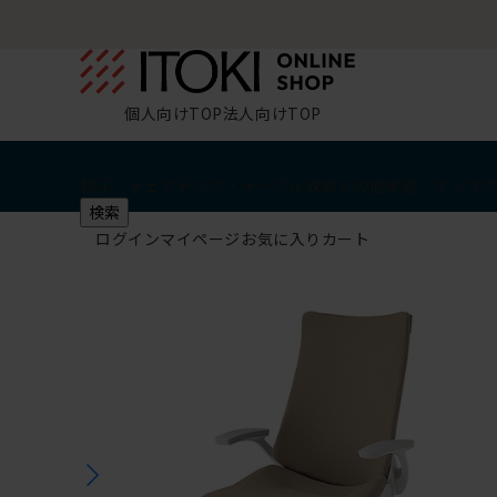
個人向けTOP
法人向けTOP
椅子・チェア
デスク・テーブル
収納
その他
学習・キッズ
検索
ログイン
マイページ
お気に入り
カート