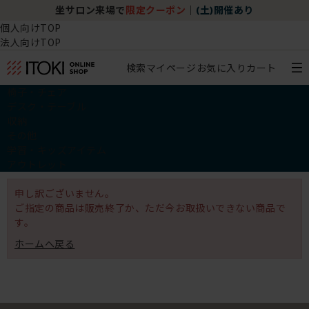
坐サロン来場で
限定クーポン
｜
(土)開催あり
個人向けTOP
法人向けTOP
検索
マイページ
お気に入り
カート
椅子・チェア
デスク・テーブル
収納
その他
学習・キッズアイテム
アウトレット
申し訳ございません。
ご指定の商品は販売終了か、ただ今お取扱いできない商品で
す。
ホームへ戻る