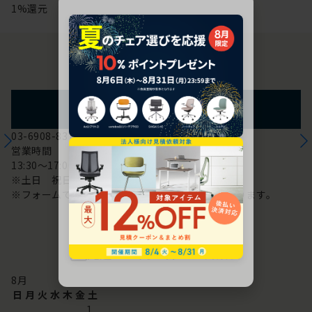
1%還元
お問い合わせ
フォームからのお問い合わせ
03-6908-8370
営業時間
13:30～17:00
※土日 祝日は休み
※フォームでのお問い合わせは24時間対応しております。
配送・お問い合わせ営業日
8
月
日
月
火
水
木
金
土
1