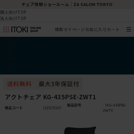
チェア体験ショールーム｜ZA SALON TOKYO
個人向けTOP
法人向けTOP
検索
マイページ
お気に入り
カート
椅子・チェア
デスク・テーブル
収納
その他
学習・キッズアイテム
アウトレット
アクトチェア KG-435PSE-ZWT1
製品記号
（KG-435PSE-
商品コード
（22127223）
ZWT1）