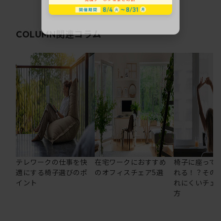
関連コラム
COLUMN
テレワークの仕事を快
在宅ワークにおすすめ
椅子に座って
適にする椅子選びのポ
のオフィスチェア5選
れる！？その
イント
れにくいチェ
方