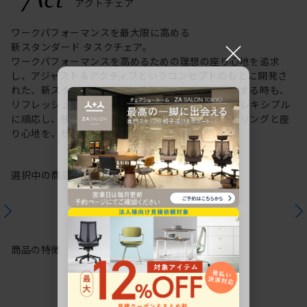
ワークパフォーマンスを最大限に高める
×
新スタンダード タスクチェア。
ワークパフォーマンスを高めるための理想の座り心地を追求
し、アジャスト＆アクティブというコンセプトのもとに開発さ
れた、新スタンダードのタスクチェア。作業に集中する時も、
リフレッシュする時も、座る姿勢や身体の動きにフレキシブル
に順応し、快適にサポートします。新感覚のスタイリングと座
り心地を、ぜひご体感ください。
選択中の商品情報
保証
注意事項
商品の特徴