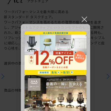
ワークパフォーマンスを最大限に高める
×
新スタンダード タスクチェア。
ワークパフォーマンスを高めるための理想の座り心地を追求
し、アジャスト＆アクティブというコンセプトのもとに開発さ
れた、新スタンダードのタスクチェア。作業に集中する時も、
リフレッシュする時も、座る姿勢や身体の動きにフレキシブル
に順応し、快適にサポートします。新感覚のスタイリングと座
り心地を、ぜひご体感ください。
選択中の商品情報
保証
注意事項
商品の特徴