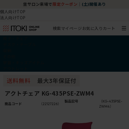
坐サロン来場で
限定クーポン
｜
(土)開催あり
個人向けTOP
法人向けTOP
検索
マイページ
お気に入り
カート
椅子・チェア
デスク・テーブル
収納
その他
学習・キッズアイテム
アウトレット
アクトチェア KG-435PSE-ZWM4
製品記号
（KG-435PSE-
商品コード
（22127226）
ZWM4）