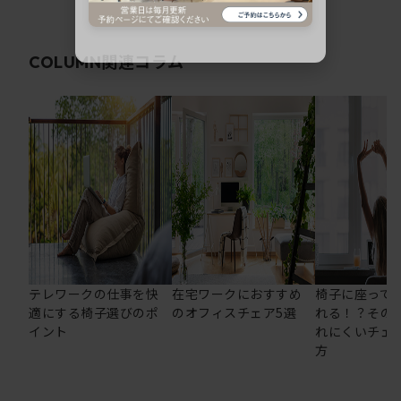
関連コラム
COLUMN
テレワークの仕事を快
在宅ワークにおすすめ
椅子に座って
適にする椅子選びのポ
のオフィスチェア5選
れる！？その
イント
れにくいチェ
方