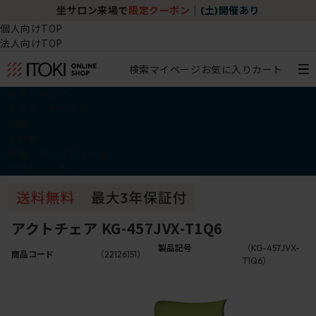
坐サロン来場で
限定クーポン
｜
(土)開催あり
個人向けTOP
法人向けTOP
検索
マイページ
お気に入り
カート
椅子・チェア
デスク・テーブル
収納
その他
学習・キッズアイテム
アウトレット
アクトチェア KG-457JVX-T1Q6
製品記号
（KG-457JVX-
商品コード
（22126151）
T1Q6）