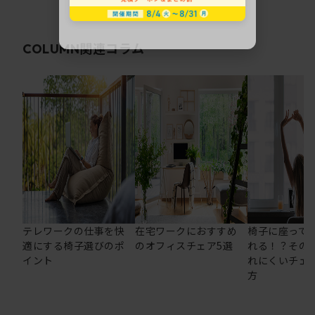
関連コラム
COLUMN
テレワークの仕事を快
在宅ワークにおすすめ
椅子に座って
適にする椅子選びのポ
のオフィスチェア5選
れる！？その
イント
れにくいチェ
方