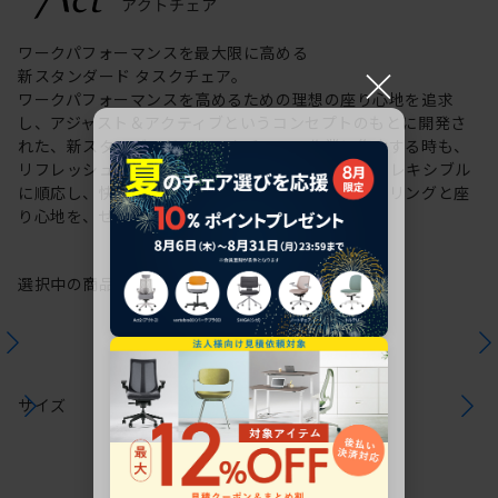
ワークパフォーマンスを最大限に高める
×
新スタンダード タスクチェア。
ワークパフォーマンスを高めるための理想の座り心地を追求
し、アジャスト＆アクティブというコンセプトのもとに開発さ
れた、新スタンダードのタスクチェア。作業に集中する時も、
リフレッシュする時も、座る姿勢や身体の動きにフレキシブル
に順応し、快適にサポートします。新感覚のスタイリングと座
り心地を、ぜひご体感ください。
選択中の商品情報
保証
注意事項
サイズ