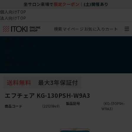
坐サロン来場で
限定クーポン
｜
(土)開催あり
個人向けTOP
法人向けTOP
検索
マイページ
お気に入り
カート
椅子・チェア
デスク・テーブル
収納
その他
学習・キッズアイテム
アウトレット
エフチェア KG-130PSH-W9A3
製品記号
（KG-130PSH-
商品コード
（22121849）
W9A3）