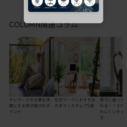
関連コラム
COLUMN
テレワークの仕事を快
在宅ワークにおすすめ
椅子に座って
適にする椅子選びのポ
のオフィスチェア5選
れる！？その
イント
れにくいチェ
方