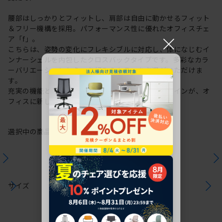
腰部はしっかりとフィットし、肩部は自由に動かせるフィット
＆フリー機構を採用。パフォーマンス性に優れたオフィスチェ
×
ア「f」。
こちらは、姿勢の変化にフレキシブルに対応し、体になじむイ
ンナーシェルを内包したクロスバックタイプです。多彩なカラ
ーバリエーションから、お好みのカラーをお選びいただけま
す。
充実の機能と一体となった透明感のある美しいデザインが、オ
フィスに新しい風を運びます。
選択中の商品情報
保証
注意事項
サイズ