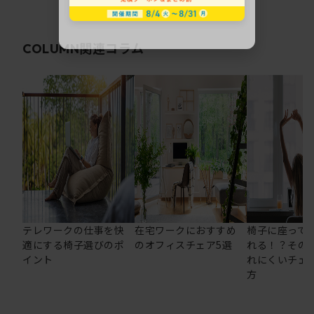
関連コラム
COLUMN
テレワークの仕事を快
在宅ワークにおすすめ
椅子に座って
適にする椅子選びのポ
のオフィスチェア5選
れる！？その
イント
れにくいチェ
方