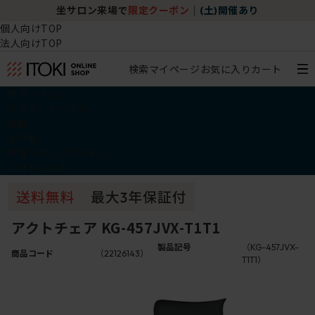
坐サロン来場で
限定クーポン
｜
(土)開催あり
個人向けTOP
法人向けTOP
検索
マイページ
お気に入り
カート
椅子・チェア
デスク・テーブル
収納
その他
学習・キッズアイテム
アウトレット
アクトチェア KG-457JVX-T1T1
製品記号
（KG-457JVX-
商品コード
（22126143）
T1T1）