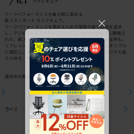
ワークパフォーマンスを最大限に高める
×
新スタンダード タスクチェア。
ワークパフォーマンスを高めるための理想の座り心地を追求
し、アジャスト＆アクティブというコンセプトのもとに開発さ
れた、新スタンダードのタスクチェア。作業に集中する時も、
リフレッシュする時も、座る姿勢や身体の動きにフレキシブル
に順応し、快適にサポートします。新感覚のスタイリングと座
り心地を、ぜひご体感ください。
選択中の商品情報
保証
注意事項
サイズ