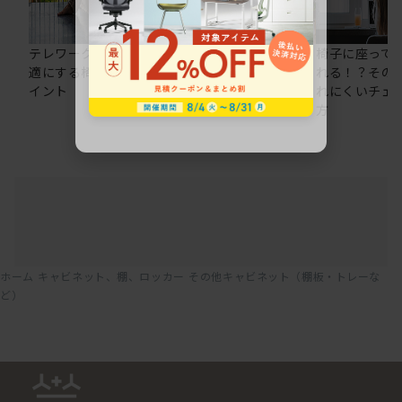
テレワークの仕事を快
在宅ワークにおすすめ
椅子に座って
適にする椅子選びのポ
のオフィスチェア5選
れる！？その
イント
れにくいチェ
方
ホーム
キャビネット、棚、ロッカー
その他キャビネット（棚板・トレーな
ど）