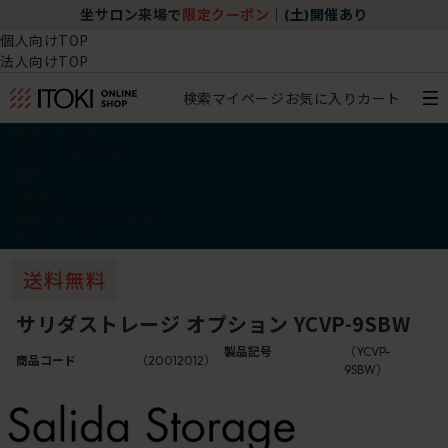
坐サロン来場で
限定クーポン
｜
(土)開催あり
個人向けTOP
法人向けTOP
検索
マイページ
お気に入り
カート
椅子・チェア
デスク・テーブル
収納
その他
学習・キッズアイテム
アウトレット
サリダストレージ オプション YCVP-9SBW
製品記号
（YCVP-
商品コード
（20012012）
9SBW）