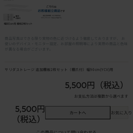
商品写真はできる限り実物の色に近づけるよう徹底しておりますが、 お
使いのデバイス・モニター設定、お部屋の照明等により実際の商品と色味
が異なる場合がございます。
サリダストレージ 追加棚板2枚セット（棚爪付）幅90cm(YCV)用
5,500円
（税込）
お支払方法は複数から選べます
5,500円
カートへ
お気に入り
（税込）
この商品について問い合わせる