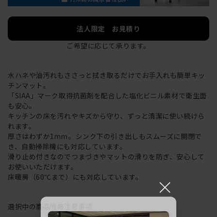
法人限定 お見積り
ご希望に応じて承ります。
水ハネや油汚れもささっと拭き取るだけでお手入れも簡単キッ
チンマット。
「SIAA」マーク取得抗菌剤を配合した塩化ビニル素材で衛生面
も安心。
キッチンの床を汚れやキズから守り、ずっと清潔に使い続けら
れます。
厚さはわずか1ｍｍ。シンク下の引き出しもスムーズに開閉で
き、自動掃除機にも対応しています。
滑り止め付きなのでつまづきやマットの滑りを防ぎ、安心して
お使いいただけます。
床暖房（60℃まで）にも対応しています。
×
選択中の商品情報
注意事項