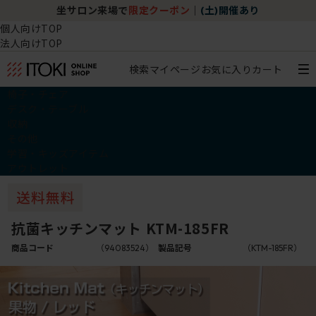
坐サロン来場で
限定クーポン
｜
(土)開催あり
個人向けTOP
法人向けTOP
検索
マイページ
お気に入り
カート
椅子・チェア
デスク・テーブル
収納
その他
学習・キッズアイテム
アウトレット
抗菌キッチンマット KTM-185FR
商品コード
（94083524）
製品記号
（KTM-185FR）