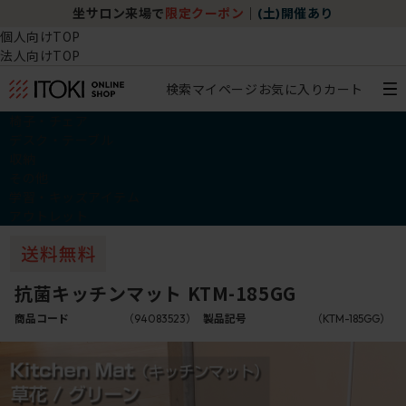
坐サロン来場で
限定クーポン
｜
(土)開催あり
個人向けTOP
法人向けTOP
検索
マイページ
お気に入り
カート
椅子・チェア
デスク・テーブル
収納
その他
学習・キッズアイテム
アウトレット
抗菌キッチンマット KTM-185GG
商品コード
（94083523）
製品記号
（KTM-185GG）