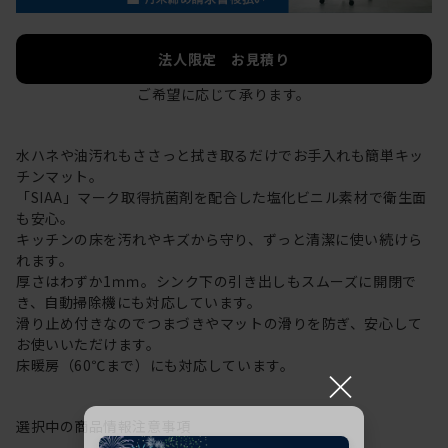
法人限定 お見積り
ご希望に応じて承ります。
水ハネや油汚れもささっと拭き取るだけでお手入れも簡単キッ
チンマット。
「SIAA」マーク取得抗菌剤を配合した塩化ビニル素材で衛生面
も安心。
キッチンの床を汚れやキズから守り、ずっと清潔に使い続けら
れます。
厚さはわずか1ｍｍ。シンク下の引き出しもスムーズに開閉で
き、自動掃除機にも対応しています。
滑り止め付きなのでつまづきやマットの滑りを防ぎ、安心して
お使いいただけます。
床暖房（60℃まで）にも対応しています。
×
選択中の商品情報
注意事項