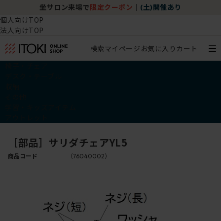
坐サロン来場で
限定クーポン
｜
(土)開催あり
個人向けTOP
法人向けTOP
検索
マイページ
お気に入り
カート
椅子・チェア
デスク・テーブル
収納
その他
学習・キッズアイテム
アウトレット
［部品］サリダチェアYL5
商品コード
（76040002）