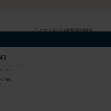
ご利用ガイド
よくある質問
お問い合わせ
N3
ーサポート付 ハンガ
輪キャスター
110PVHM-
3）