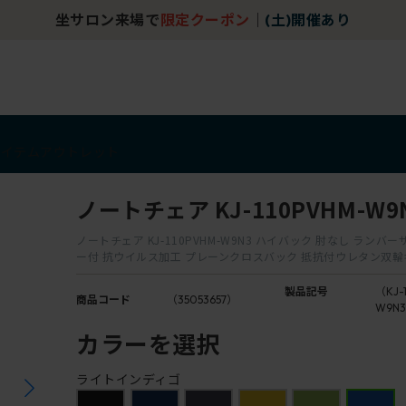
坐サロン来場で
限定クーポン
｜
(土)開催あり
アイテム
アウトレット
ノートチェア KJ-110PVHM-W9
ノートチェア KJ-110PVHM-W9N3 ハイバック 肘なし ランバ
ー付 抗ウイルス加工 プレーンクロスバック 抵抗付ウレタン双
製品記号
（KJ-
商品コード
（35053657）
W9N
カラーを選択
ライトインディゴ