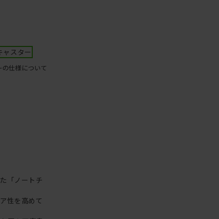
キャスター
ーの仕様について
った「ノートチ
リア性を高めて