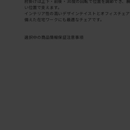
肘掛けは上下・前後・30度の回転で位置を調節でき、
い位置で支えます。
インテリア性の高いデザインテイストとオフィスチェ
備えた在宅ワークにも最適なチェアです。
選択中の商品情報
保証
注意事項