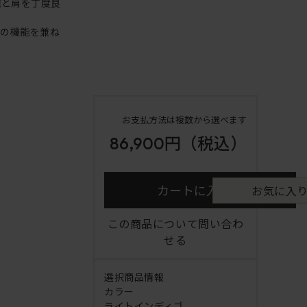
腕と肩を丁度良
アの機能を兼ね
お支払方法は複数から選べます
86,900円
（税込）
カートに入れる
お気に入
この商品について問い合わ
せる
選択商品情報
カラー
ライトインディゴ