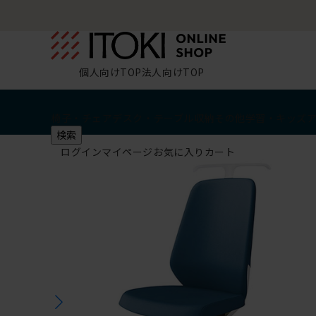
個人向けTOP
法人向けTOP
椅子・チェア
デスク・テーブル
収納
その他
学習・キッズ
検索
ログイン
マイページ
お気に入り
カート