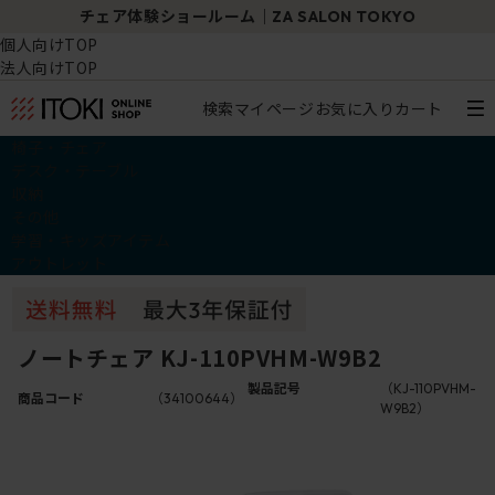
チェア体験ショールーム｜ZA SALON TOKYO
個人向けTOP
法人向けTOP
検索
マイページ
お気に入り
カート
椅子・チェア
デスク・テーブル
収納
その他
学習・キッズアイテム
アウトレット
ノートチェア KJ-110PVHM-W9B2
製品記号
（KJ-110PVHM-
商品コード
（34100644）
W9B2）