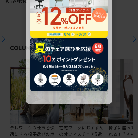
商品の特徴
関連コラム
COLUMN
テレワークの仕事を快
在宅ワークにおすすめ
椅子に座って
適にする椅子選びのポ
のオフィスチェア5選
れる！？その