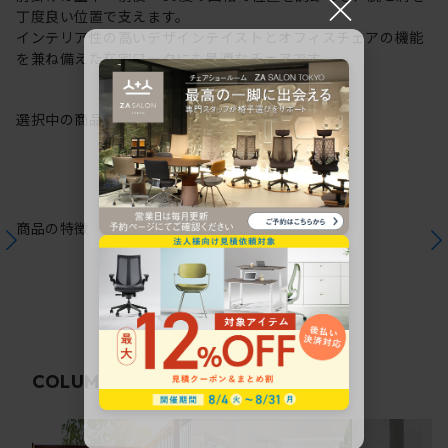
×
丁度良い位置で支えます。
インテリア性の高いデザインテイストとオフィスチェアの機能
を兼ね備えた在宅ワークにも最適なチェアです。
選択中の商品情報
保証
注意事項
商品の特徴
関連コラム
COLUMN