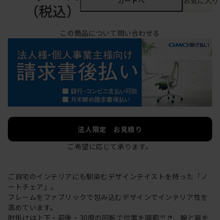
カートへ
お気に入り
（税込）
この商品について問い合わせる
法人限定 お見積り
ご希望に応じて承ります。
ご自宅のインテリアにも馴染むデザインテイストを持った「ノ
ートチェア」。
フレームをファブリックで包み込むデザインでインテリア性を
高めています。
肘掛けは上下・前後・30度の回転で位置を調節でき、腕と肩を