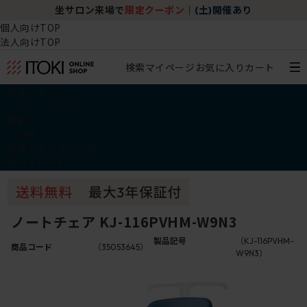
坐サロン来場で
限定クーポン
｜
(土)開催あり
個人向けTOP
法人向けTOP
検索
マイページ
お気に入り
カート
椅子・チェア
デスク・テーブル
収納
その他
学習・キッズアイテム
アウトレット
ノートチェア KJ-116PVHM-W9N3
製品記号
（KJ-116PVHM-
商品コード
（35053645）
W9N3）