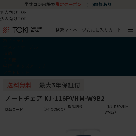
坐サロン来場で
限定クーポン
｜
(土)開催あり
個人向けTOP
法人向けTOP
検索
マイページ
お気に入り
カート
椅子・チェア
デスク・テーブル
収納
その他
学習・キッズアイテム
アウトレット
ノートチェア KJ-116PVHM-W9B2
製品記号
（KJ-116PVHM-
商品コード
（34100500）
W9B2）