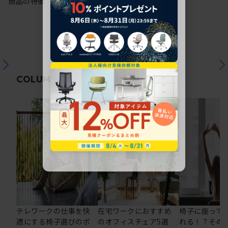
商品の特徴
関連コラム
COLUMN
テレワークの仕事を快
在宅ワークにおすすめ
椅子に座って
適にする椅子選びのポ
のオフィスチェア5選
れる！？その