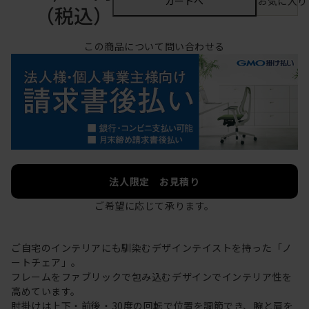
カートへ
お気に入り
（税込）
この商品について問い合わせる
法人限定 お見積り
ご希望に応じて承ります。
ご自宅のインテリアにも馴染むデザインテイストを持った「ノ
ートチェア」。
フレームをファブリックで包み込むデザインでインテリア性を
高めています。
肘掛けは上下・前後・30度の回転で位置を調節でき、腕と肩を