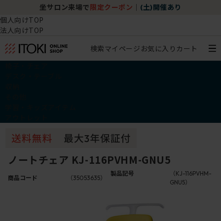
坐サロン来場で
限定クーポン
｜
(土)開催あり
個人向けTOP
法人向けTOP
検索
マイページ
お気に入り
カート
椅子・チェア
デスク・テーブル
収納
その他
学習・キッズアイテム
アウトレット
ノートチェア KJ-116PVHM-GNU5
製品記号
（KJ-116PVHM-
商品コード
（35053635）
GNU5）