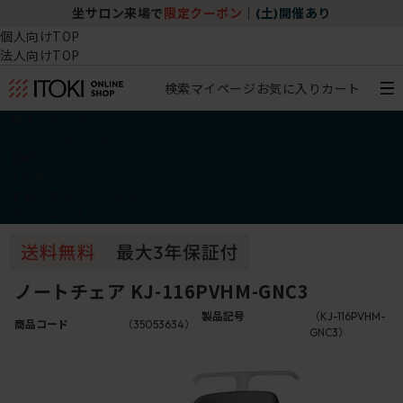
坐サロン来場で
限定クーポン
｜
(土)開催あり
個人向けTOP
法人向けTOP
検索
マイページ
お気に入り
カート
椅子・チェア
デスク・テーブル
収納
その他
学習・キッズアイテム
アウトレット
ノートチェア KJ-116PVHM-GNC3
製品記号
（KJ-116PVHM-
商品コード
（35053634）
GNC3）