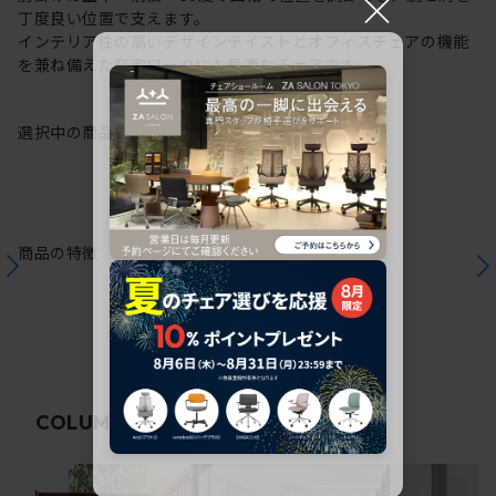
×
丁度良い位置で支えます。
インテリア性の高いデザインテイストとオフィスチェアの機能
を兼ね備えた在宅ワークにも最適なチェアです。
選択中の商品情報
保証
注意事項
商品の特徴
関連コラム
COLUMN