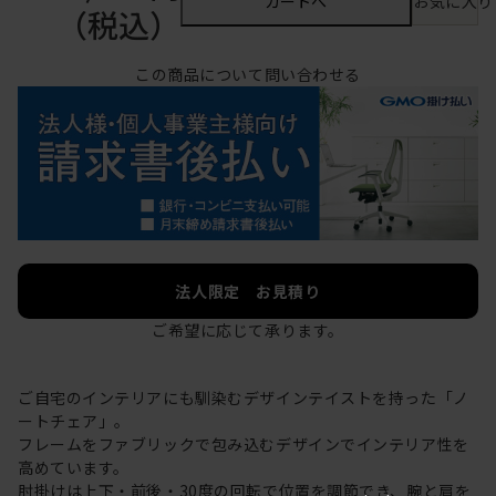
カートへ
お気に入り
（税込）
この商品について問い合わせる
法人限定 お見積り
ご希望に応じて承ります。
ご自宅のインテリアにも馴染むデザインテイストを持った「ノ
ートチェア」。
フレームをファブリックで包み込むデザインでインテリア性を
高めています。
肘掛けは上下・前後・30度の回転で位置を調節でき、腕と肩を