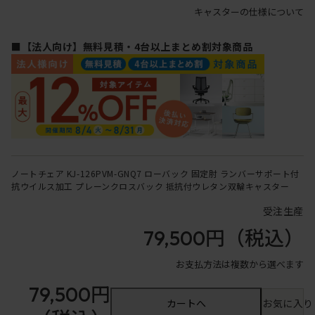
キャスターの仕様について
■【法人向け】無料見積・4台以上まとめ割対象商品
ノートチェア KJ-126PVM-GNQ7 ローバック 固定肘 ランバーサポート付
抗ウイルス加工 プレーンクロスバック 抵抗付ウレタン双輪キャスター
受注生産
79,500円
（税込）
お支払方法は複数から選べます
79,500円
カートへ
お気に入り