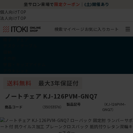
坐サロン来場で
限定クーポン
｜
(土)開催あり
個人向けTOP
法人向けTOP
検索
マイページ
お気に入り
カート
椅子・チェア
デスク・テーブル
収納
その他
学習・キッズアイテム
アウトレット
ノートチェア KJ-126PVM-GNQ7
製品記号
（KJ-126PVM-
商品コード
（35053576）
GNQ7）