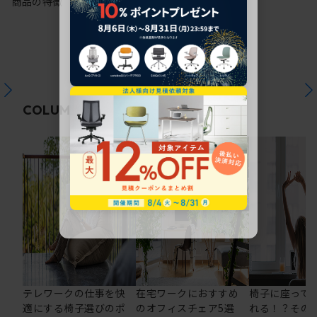
商品の特徴
関連コラム
COLUMN
テレワークの仕事を快
在宅ワークにおすすめ
椅子に座って
適にする椅子選びのポ
のオフィスチェア5選
れる！？その