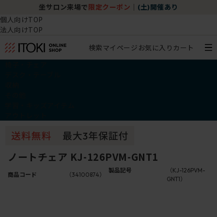
坐サロン来場で
限定クーポン
｜
(土)開催あり
個人向けTOP
法人向けTOP
検索
マイページ
お気に入り
カート
椅子・チェア
デスク・テーブル
収納
その他
学習・キッズアイテム
アウトレット
ノートチェア KJ-126PVM-GNT1
製品記号
（KJ-126PVM-
商品コード
（34100874）
GNT1）