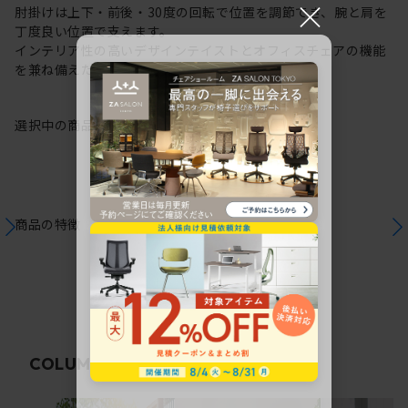
×
肘掛けは上下・前後・30度の回転で位置を調節でき、腕と肩を
丁度良い位置で支えます。
インテリア性の高いデザインテイストとオフィスチェアの機能
を兼ね備えた在宅ワークにも最適なチェアです。
選択中の商品情報
保証
注意事項
商品の特徴
関連コラム
COLUMN