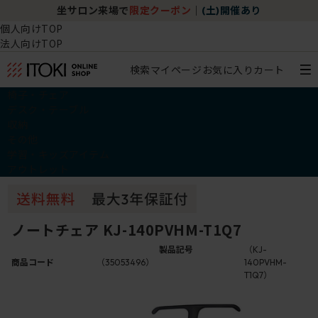
坐サロン来場で
限定クーポン
｜
(土)開催あり
個人向けTOP
法人向けTOP
検索
マイページ
お気に入り
カート
椅子・チェア
デスク・テーブル
収納
その他
学習・キッズアイテム
アウトレット
ノートチェア KJ-140PVHM-T1Q7
製品記号
（KJ-
商品コード
（35053496）
140PVHM-
T1Q7）