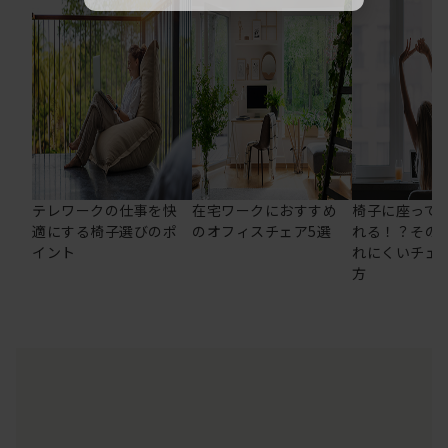
テレワークの仕事を快
在宅ワークにおすすめ
椅子に座って
適にする椅子選びのポ
のオフィスチェア5選
れる！？その
イント
れにくいチェ
方