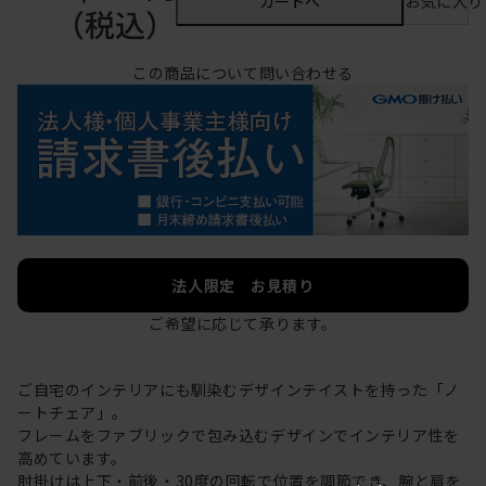
カートへ
お気に入り
（税込）
この商品について問い合わせる
法人限定 お見積り
ご希望に応じて承ります。
ご自宅のインテリアにも馴染むデザインテイストを持った「ノ
ートチェア」。
フレームをファブリックで包み込むデザインでインテリア性を
高めています。
肘掛けは上下・前後・30度の回転で位置を調節でき、腕と肩を