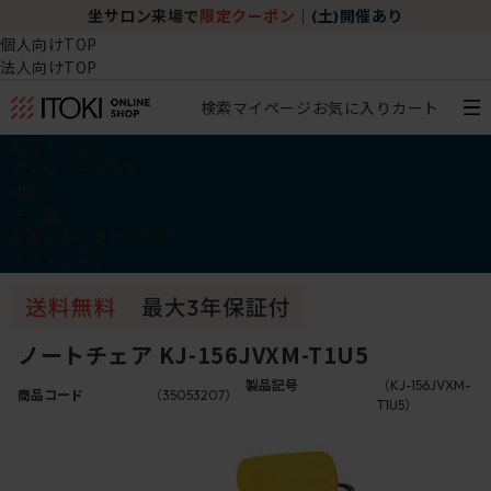
坐サロン来場で
限定クーポン
｜
(土)開催あり
個人向けTOP
法人向けTOP
検索
マイページ
お気に入り
カート
椅子・チェア
デスク・テーブル
収納
その他
学習・キッズアイテム
アウトレット
ノートチェア KJ-156JVXM-T1U5
製品記号
（KJ-156JVXM-
商品コード
（35053207）
T1U5）