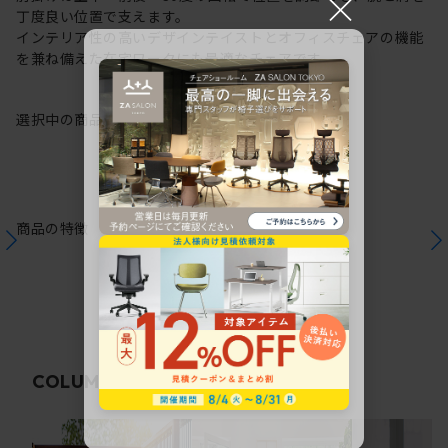
×
丁度良い位置で支えます。
インテリア性の高いデザインテイストとオフィスチェアの機能
を兼ね備えた在宅ワークにも最適なチェアです。
選択中の商品情報
保証
注意事項
商品の特徴
関連コラム
COLUMN