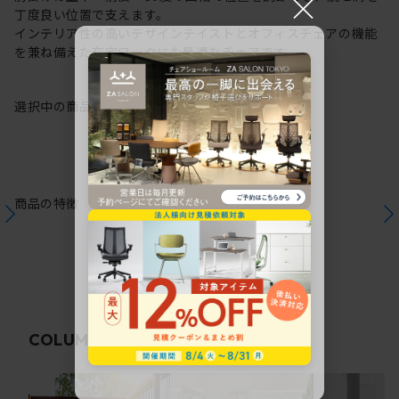
×
丁度良い位置で支えます。
インテリア性の高いデザインテイストとオフィスチェアの機能
を兼ね備えた在宅ワークにも最適なチェアです。
選択中の商品情報
保証
注意事項
商品の特徴
関連コラム
COLUMN