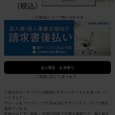
カートへ
お気に入り
（税込）
この商品について問い合わせる
法人限定 お見積り
ご希望に応じて承ります。
ご自宅のインテリアにも馴染むデザインテイストを持った「ノ
ートチェア」。
フレームをファブリックで包み込むデザインでインテリア性を
高めています。
肘掛けは上下・前後・30度の回転で位置を調節でき、腕と肩を