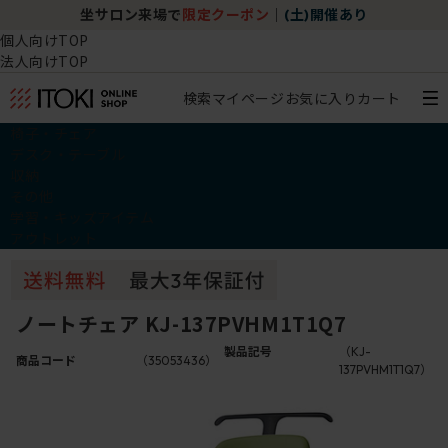
坐サロン来場で
限定クーポン
｜
(土)開催あり
個人向けTOP
法人向けTOP
検索
マイページ
お気に入り
カート
椅子・チェア
デスク・テーブル
収納
その他
学習・キッズアイテム
アウトレット
ノートチェア KJ-137PVHM1T1Q7
製品記号
（KJ-
商品コード
（35053436）
137PVHM1T1Q7）