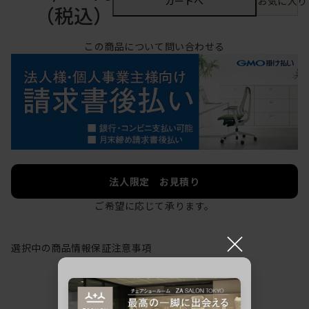
カートへ
お気に入り
（税込）
この商品について問い合わせる
法人限定 お見積り
ご希望に応じて承ります。
×
選択中の商品情報
保証
注意事項