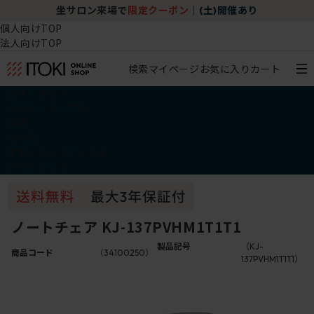
坐サロン来場で
限定クーポン
｜
(土)開催あり
個人向けTOP
法人向けTOP
検索
マイページ
お気に入り
カート
椅子・チェア
デスク・テーブル
収納
その他
学習・キッズアイテム
アウトレット
ノートチェア KJ-137PVHM1T1T1
製品記号
（KJ-
商品コード
（34100250）
137PVHM1T1T1）