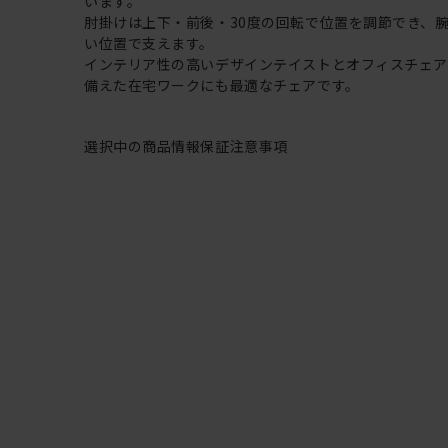
います。
肘掛けは上下・前後・30度の回転で位置を調節でき、
い位置で支えます。
インテリア性の高いデザインテイストとオフィスチェ
備えた在宅ワークにも最適なチェアです。
選択中の商品情報
保証
注意事項