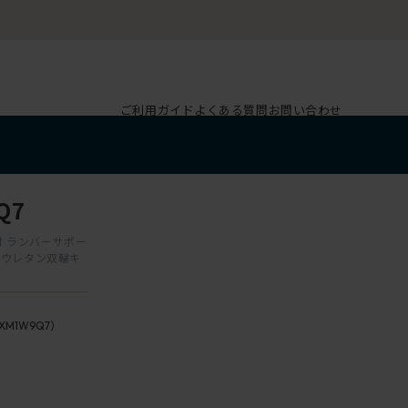
ご利用ガイド
よくある質問
お問い合わせ
Q7
動肘 ランバーサポー
付ウレタン双輪キ
VXM1W9Q7）