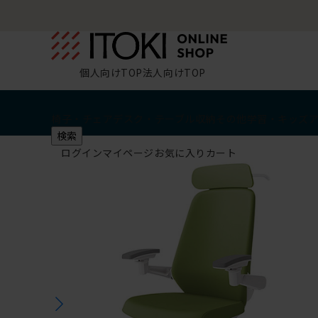
個人向けTOP
法人向けTOP
椅子・チェア
デスク・テーブル
収納
その他
学習・キッズ
検索
ログイン
マイページ
お気に入り
カート