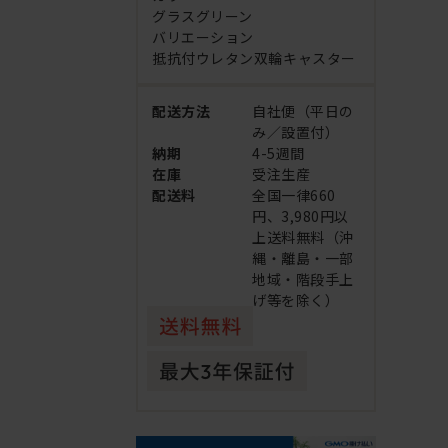
グラスグリーン
バリエーション
抵抗付ウレタン双輪キャスター
配送方法
自社便（平日の
み／設置付）
納期
4-5週間
在庫
受注生産
配送料
全国一律660
円、3,980円以
上送料無料（沖
縄・離島・一部
地域・階段手上
げ等を除く）