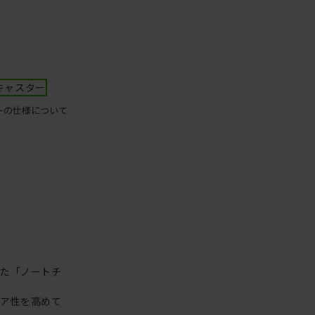
キャスター
ーの仕様について
った「ノートチ
リア性を高めて