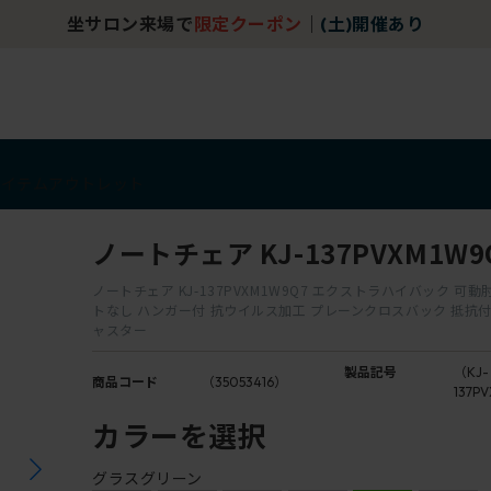
坐サロン来場で
限定クーポン
｜
(土)開催あり
アイテム
アウトレット
ノートチェア KJ-137PVXM1W9
ノートチェア KJ-137PVXM1W9Q7 エクストラハイバック 可
トなし ハンガー付 抗ウイルス加工 プレーンクロスバック 抵抗
ャスター
製品記号
（KJ-
商品コード
（35053416）
137P
カラーを選択
グラスグリーン