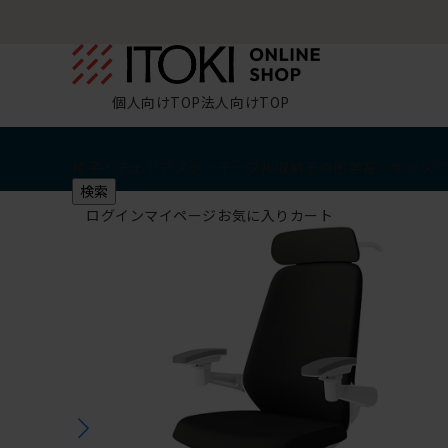
個人向けTOP
法人向けTOP
椅子・チェア
デスク・テーブル
収納
その他
学習・キッズ
検索
ログイン
マイページ
お気に入り
カート