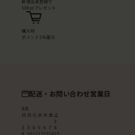
新規会員登録で
500ptプレゼント
購入時
ポイント1%還元
配送・お問い合わせ営業日
8
月
日
月
火
水
木
金
土
1
2
3
4
5
6
7
8
9
10
11
12
13
14
15