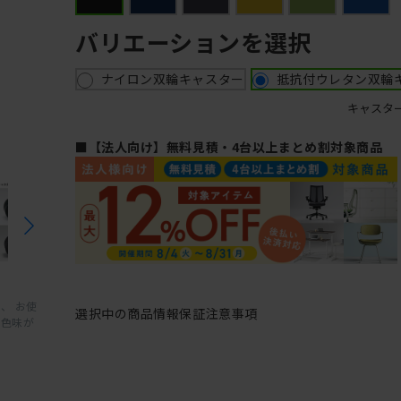
バリエーションを選択
ナイロン双輪キャスター
抵抗付ウレタン双輪
キャスタ
■【法人向け】無料見積・4台以上まとめ割対象商品
、 お使
選択中の商品情報
保証
注意事項
と色味が