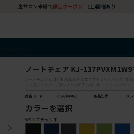
坐サロン来場で
限定クーポン
｜
(土)開催あり
アイテム
アウトレット
ノートチェア KJ-137PVXM1W9
ノートチェア KJ-137PVXM1W9T1 エクストラハイバック / 樹脂
ブル肘 / ハンガー / 抗ウイルス加工布地 プレーンクロスバック
商品コード
（34099986）
製品記号
（KJ-
カラーを選択
W9×ブラックＴ