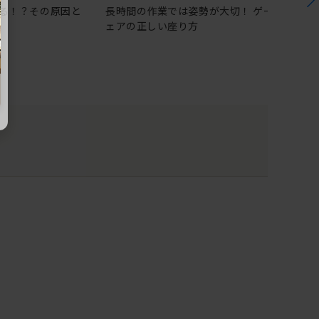
る！？その原因と
長時間の作業では姿勢が大切！ ゲーミングチ
ェアの正しい座り方