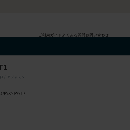
ご利用ガイド
よくある質問
お問い合わせ
T1
脚 / アジャスタ
137PVXM1W9T1）