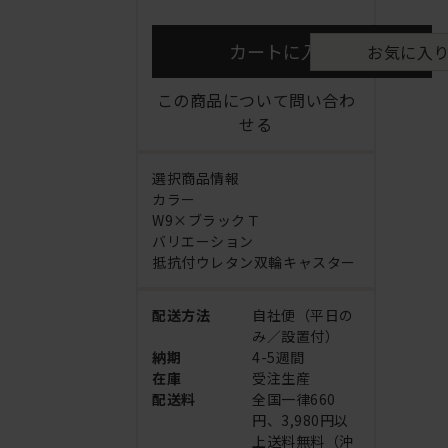
カートに入れる
お気に入
この商品について問い合わ
せる
選択商品情報
カラー
W9×ブラックＴ
バリエーション
抵抗付ウレタン双輪キャスター
配送方法
自社便（平日の
み／設置付）
納期
4-5週間
在庫
受注生産
配送料
全国一律660
円、3,980円以
上送料無料（沖