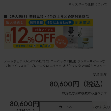
キャスターの仕様について
■【法人向け】無料見積・4台以上まとめ割対象商品
ノートチェア KJ-147PVM1T1C3 ローバック 可動肘 ランバーサポートな
し 抗ウイルス加工 プレーンクロスバック 抵抗付ウレタン双輪キャスター
受注生産
80,600円
（税込）
お支払方法は複数から選べます
80,600円
カートへ
お気に入り