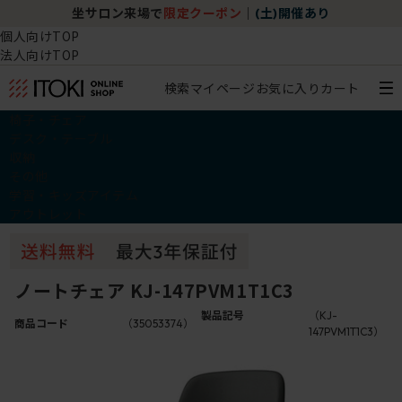
坐サロン来場で
限定クーポン
｜
(土)開催あり
個人向けTOP
法人向けTOP
検索
マイページ
お気に入り
カート
椅子・チェア
デスク・テーブル
収納
その他
学習・キッズアイテム
アウトレット
ノートチェア KJ-147PVM1T1C3
製品記号
（KJ-
商品コード
（35053374）
147PVM1T1C3）