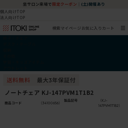
坐サロン来場で
限定クーポン
｜
(土)開催あり
個人向けTOP
法人向けTOP
検索
マイページ
お気に入り
カート
椅子・チェア
デスク・テーブル
収納
その他
学習・キッズアイテム
アウトレット
ノートチェア KJ-147PVM1T1B2
製品記号
（KJ-
商品コード
（34100656）
147PVM1T1B2）